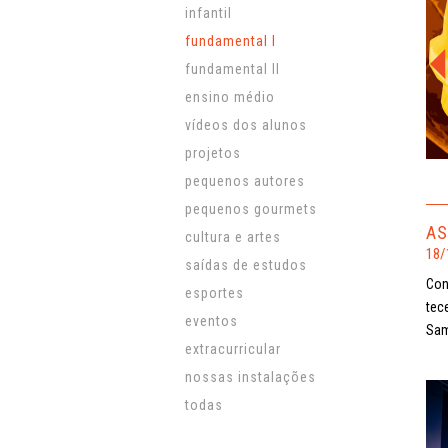
infantil
fundamental l
fundamental ll
ensino médio
vídeos dos alunos
projetos
pequenos autores
pequenos gourmets
AS
cultura e artes
18/
saídas de estudos
Con
esportes
tec
eventos
Sam
extracurricular
nossas instalações
todas