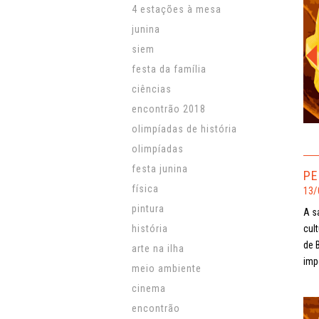
4 estações à mesa
junina
siem
festa da família
ciências
encontrão 2018
olimpíadas de história
olimpíadas
festa junina
PE
física
13/
pintura
A s
história
cul
de 
arte na ilha
imp
meio ambiente
cinema
encontrão