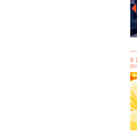
O 
21/