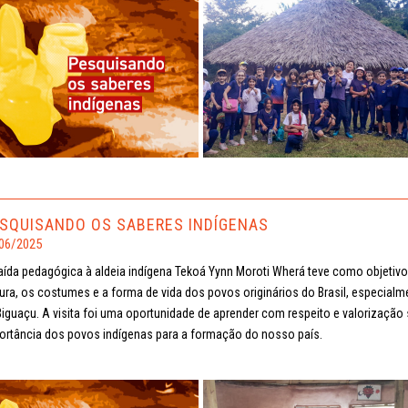
SQUISANDO OS SABERES INDÍGENAS
06/2025
aída pedagógica à aldeia indígena Tekoá Yynn Moroti Wherá teve como objetiv
tura, os costumes e a forma de vida dos povos originários do Brasil, especialm
Biguaçu. A visita foi uma oportunidade de aprender com respeito e valorização s
ortância dos povos indígenas para a formação do nosso país.