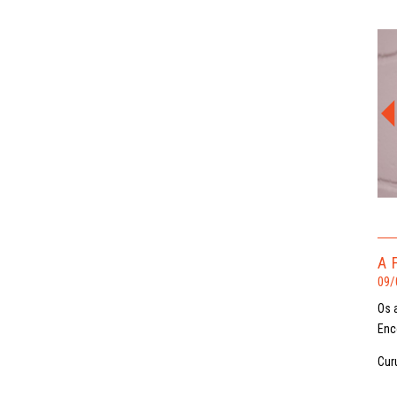
A 
09/
Os 
Enc
Curu