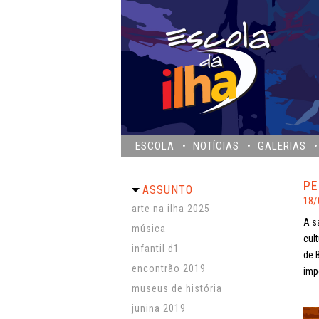
ESCOLA
NOTÍCIAS
GALERIAS
PE
ASSUNTO
18/
arte na ilha 2025
A s
música
cul
infantil d1
de 
encontrão 2019
imp
museus de história
junina 2019