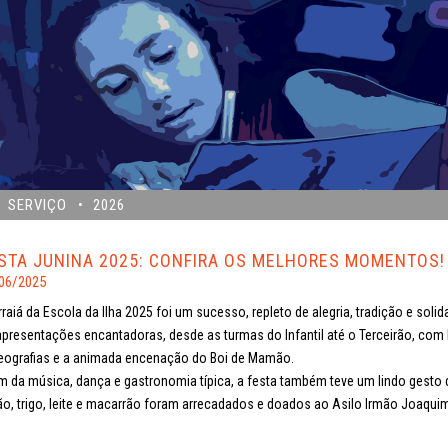
SERVIÇO
2026
STA JUNINA 2025: CONFIRA OS MELHORES MOMENTOS!
06/2025
rraiá da Escola da Ilha 2025 foi um sucesso, repleto de alegria, tradição e solid
apresentações encantadoras, desde as turmas do Infantil até o Terceirão, com br
eografias e a animada encenação do Boi de Mamão.
m da música, dança e gastronomia típica, a festa também teve um lindo gesto d
jão, trigo, leite e macarrão foram arrecadados e doados ao Asilo Irmão Joaquim