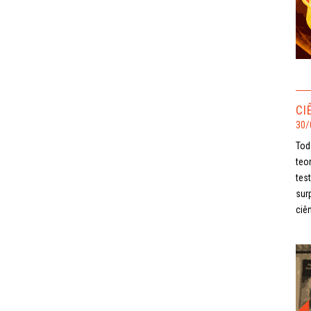
CI
30/
Tod
teo
tes
sur
ciên