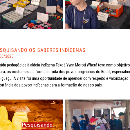
SQUISANDO OS SABERES INDÍGENAS
06/2025
aída pedagógica à aldeia indígena Tekoá Yynn Moroti Wherá teve como objetiv
tura, os costumes e a forma de vida dos povos originários do Brasil, especialm
Biguaçu. A visita foi uma oportunidade de aprender com respeito e valorização s
ortância dos povos indígenas para a formação do nosso país.