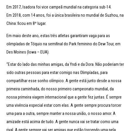
Em 2017, Isadora foi vice campeã mundial na categoria sub-14.
Em 2018, com 14 anos, foi a única brasileira no mundial de Suzhou, na
China: ficou em 8º lugar.
Em maio deste ano, estas três atletas garantiram vaga para as
olimpíadas de Tóquio na semifinal do Park feminino do Dew Tour, em
Des Moines (Iowa – EUA).
“Estar do lado das minhas amigas, da Yndi e da Dora. Não poderiam ter
sido outras pessoas para estar comigo nas Olimpíadas, para
compartilhar esse sonho olímpico. A gente está junto desde a nossa
primeira caminhada, do nosso primeiro campeonato mundial, da
nossa primeira viagem internacional que a gente fez juntas. É sempre
uma vivência especial estar com elas. A gente sempre procura torcer
uma para a outra, sempre manter a nossa união, o nosso amor. A
amizade está acima de tudo. A gente nunca vai se tratar como uma
rival. A gente sempre vai ser amigas que estão torcendo uma pela