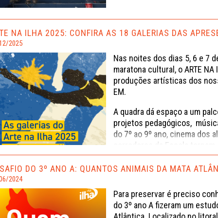
TE NA ILHA 2025: CONFIRA AS 18 GALERIAS DAS APRE
12/2025
Nas noites dos dias 5, 6 e 7
maratona cultural, o ARTE NA 
produções artísticas dos nosso
EM.
A quadra dá espaço a um palc
projetos pedagógicos, música
do 7º ao 9º ano, cinema dos al
corredores da Escola tornam
artes visuais. Seja no palco 
criações artísticas e seus pr
SAFIO DO 3º ANO A: QUANTOS ANIMAIS DA MATA ATLÂ
06/2024
Confirao, em nosso portal, as
Para preservar é preciso con
apresentação do Arte na Ilh
do 3º ano A fizeram um estud
Atlântica. Localizado no litor