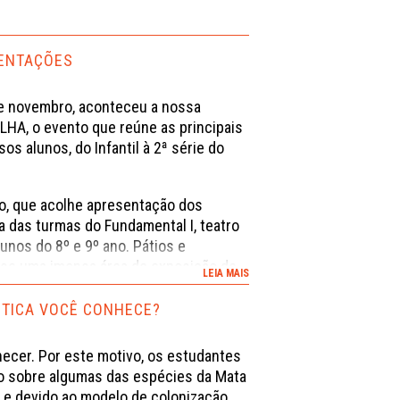
SENTAÇÕES
 de novembro, aconteceu a nossa
ILHA, o evento que reúne as principais
s alunos, do Infantil à 2ª série do
o, que acolhe apresentação dos
 das turmas do Fundamental I, teatro
unos do 8º e 9º ano. Pátios e
-se uma imensa área de exposição de
LEIA MAIS
ou nos corredores, serão apresentadas
ojetos pedagógicos.
NTICA VOCÊ CONHECE?
galerias de fotos de cada
hecer. Por este motivo, os estudantes
a 2025
.
o sobre algumas das espécies da Mata
al e devido ao modelo de colonização