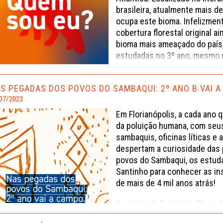
brasileira, atualmente mais 
ocupa este bioma. Infelizmen
cobertura florestal original a
bioma mais ameaçado do país,
estudadas no 3º ano, mesmo 
Atlântica, você nunca tenha vi
A seguir, temos algumas das 
S PEGADAS DOS POVOS DO SAMBAQUI: 2º ANO B VAI 
estudados pela turma da profe
07/2023
respostas de quem são eles,
Em Florianópolis, a cada ano qu
conhece?
da poluição humana, com seus
sambaquis, oficinas líticas e
despertam a curiosidade das
povos do Sambaqui, os estuda
Santinho para conhecer as in
de mais de 4 mil anos atrás!
A equipe da Escola da Ilha re
um guia. Os estudantes Maria