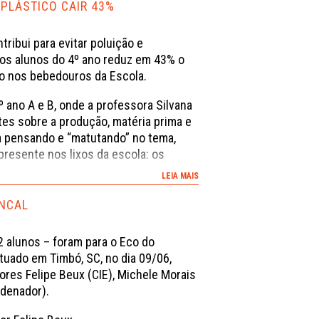
rtas desta aventura. Senta, que lá
PLÁSTICO CAIR 43%
ribui para evitar poluição e
os alunos do 4º ano reduz em 43% o
o nos bebedouros da Escola.
 ano A e B, onde a professora Silvana
tes sobre a produção, matéria prima e
 pensando e “matutando” no tema,
presente nos lixos da escola: os
LEIA MAIS
ue a inquietação na sala foi geral.
ENCAL
Edimara, no turno da tarde, armazenar
 do corredor de cima. No quinto dia
2 alunos – foram para o Eco do
ontamos 606 copos.” Depois de uma
tuado em Timbó, SC, no dia 09/06,
 em todas as salas, os alunos
es Felipe Beux (CIE), Michele Morais
nsumo de copos e, portanto, na
denador).