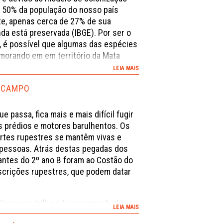
de 50% da população do nosso país
te, apenas cerca de 27% de sua
inda está preservada (IBGE). Por ser o
 é possível que algumas das espécies
morando em em território da Mata
sto.
LEIA MAIS
características destes animais
A CAMPO
ssora Shell. Ao final do texto estão as
 vamos ver quantas espécies você
e passa, fica mais e mais difícil fugir
 prédios e motores barulhentos. Os
 artes rupestres se mantêm vivas e
 pessoas. Atrás destas pegadas dos
ntes do 2º ano B foram ao Costão do
scrições rupestres, que podem datar
alizou uma trilha e foi acompanhada por
LEIA MAIS
 Martins Ozorio e Martín Iser Campos