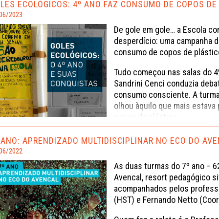
relatam um pouco das descobe
LES ECOLÓGICOS: 4º ANO FAZ CONSUMO DE COPOS DE 
vem história…
06/2023
De gole em gole… a Escola cont
desperdício: uma campanha d
consumo de copos de plástic
Tudo começou nas salas do 4º
Sandrini Cenci conduzia deba
consumo consciente. A turma
olhou àquilo que mais estava 
copos de plástico.
A professora Silvana explica q
 ANO: APRENDIZADO MULTIDISCIPLINAR NO ECO DO AV
“Pedimos para a colaboradora 
06/2022
os copos usados no bebedouro
As duas turmas do 7º ano – 6
de coleta, juntamos tudo e c
Avencal, resort pedagógico si
campanha por toda a Escola e
acompanhados pelos professor
obtiveram esta redução no co
(HST) e Fernando Netto (Coor
poluição e no desperdício.