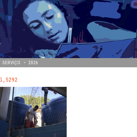
SERVIÇO
2026
G_5292