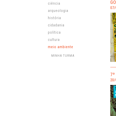
GO
ciência
07/
arqueologia
história
cidadania
política
cultura
meio ambiente
MINHA TURMA
7º
20/