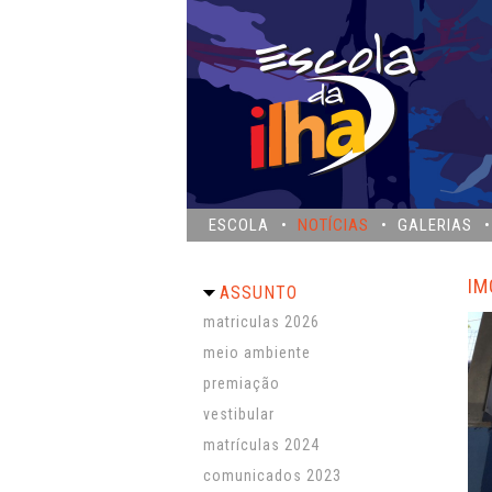
ESCOLA
NOTÍCIAS
GALERIAS
IM
ASSUNTO
matriculas 2026
meio ambiente
premiação
vestibular
matrículas 2024
comunicados 2023