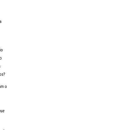
e
a
”
io
to
s
vos?
am o
que