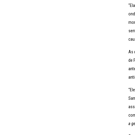
“El
ond
mor
sent
caus
As 
de 
ant
ant
“El
Sam
ass
com
a g