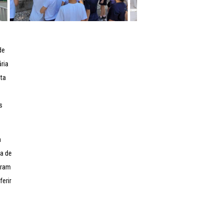
de
ria
ta
s
a
da de
oram
erir