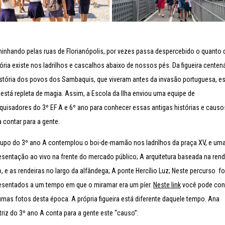
inhando pelas ruas de Florianópolis, por vezes passa despercebido o quanto 
tória existe nos ladrilhos e cascalhos abaixo de nossos pés. Da figueira centená
istória dos povos dos Sambaquis, que viveram antes da invasão portuguesa, es
a está repleta de magia. Assim, a Escola da Ilha enviou uma equipe de
quisadores do 3º EF A e 6º ano para conhecer essas antigas histórias e causo
a contar para a gente.
rupo do 3º ano A contemplou o boi-de-mamão nos ladrilhos da praça XV, e um
esentação ao vivo na frente do mercado público; A arquitetura baseada na ren
ro, e as rendeiras no largo da alfândega; A ponte Hercílio Luz; Neste percurso f
esentados a um tempo em que o miramar era um píer.
Neste link
você pode conf
umas fotos desta época. A própria figueira está diferente daquele tempo. Ana
triz do 3º ano A conta para a gente este “causo”: