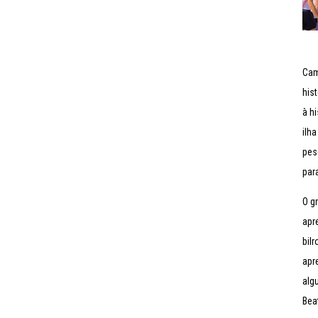
Cam
his
à h
ilh
pes
par
O g
apr
bil
apr
alg
Bea