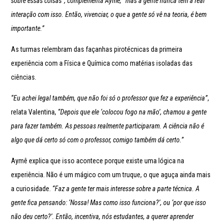
sobre essas coisas”, complementa Aymê, “mas a gente nunca tem a real
interação com isso. Então, vivenciar, o que a gente só vê na teoria, é bem
importante.”
As turmas relembram das façanhas pirotécnicas da primeira
experiência com a Física e Química como matérias isoladas das
ciências.
“Eu achei legal também, que não foi só o professor que fez a experiência”
,
relata Valentina,
“Depois que ele ‘colocou fogo na mão’, chamou a gente
para fazer também. As pessoas realmente participaram. A ciência não é
algo que dá certo só com o professor, comigo também dá certo.”
Aymê explica que isso acontece porque existe uma lógica na
experiência. Não é um mágico com um truque, o que aguça ainda mais
a curiosidade.
“Faz a gente ter mais interesse sobre a parte técnica. A
gente fica pensando: ‘Nossa! Mas como isso funciona?’, ou ‘por que isso
não deu certo?’. Então, incentiva, nós estudantes, a querer aprender