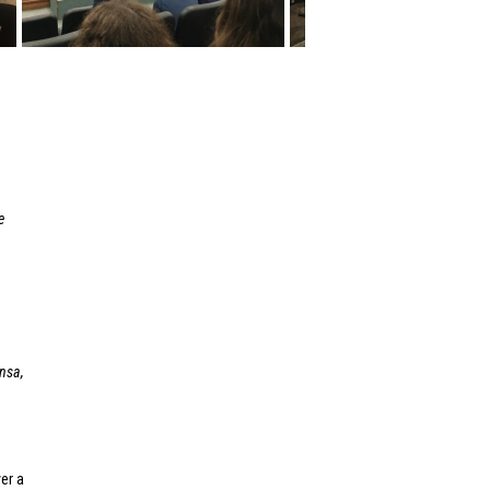
e
nsa,
er a