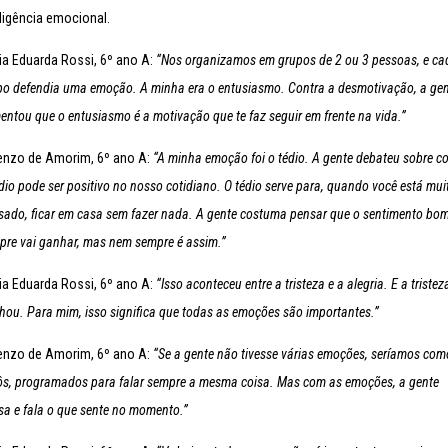
eligência emocional.
ia Eduarda Rossi, 6º ano A:
“Nos organizamos em grupos de 2 ou 3 pessoas, e ca
po defendia uma emoção. A minha era o entusiasmo. Contra a desmotivação, a ge
entou que o entusiasmo é a motivação que te faz seguir em frente na vida.”
enzo de Amorim, 6º ano A:
“A minha emoção foi o tédio. A gente debateu sobre 
dio pode ser positivo no nosso cotidiano. O tédio serve para, quando você está mui
sado, ficar em casa sem fazer nada. A gente costuma pensar que o sentimento bo
pre vai ganhar, mas nem sempre é assim.”
ia Eduarda Rossi, 6º ano A:
“Isso aconteceu entre a tristeza e a alegria. E a tristez
hou. Para mim, isso significa que todas as emoções são importantes.”
enzo de Amorim, 6º ano A:
“Se a gente não tivesse várias emoções, seríamos com
ôs, programados para falar sempre a mesma coisa. Mas com as emoções, a gente
sa e fala o que sente no momento.”