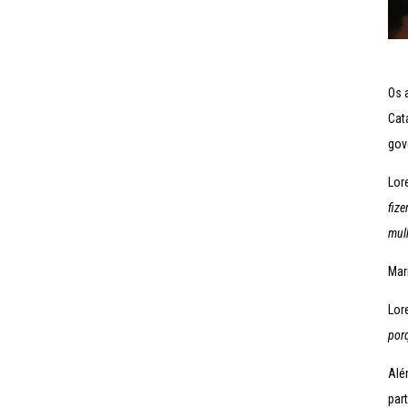
Os 
Cat
gov
Lor
fiz
mulh
Mar
Lor
por
Alé
par