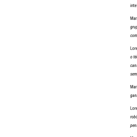
int
Mar
gru
com
Lor
o té
can
sem
Mar
gan
Lor
rob
pen