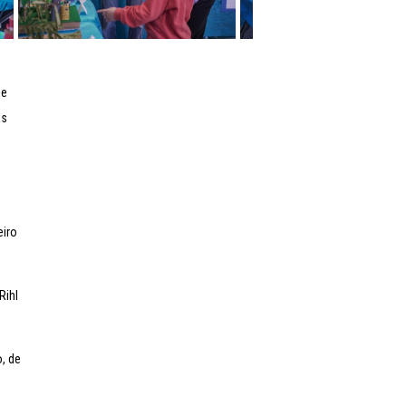
 e
As
eiro
Rihl
, de