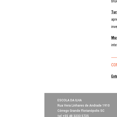
brux
Tur
apr
inv
Mus
int
CO
Ent
ESCOLA DA ILHA
Rua Vera Linhares de Andrade 1910
Córrego Grande Florianópolis SC
tel +55 48 3233 5725