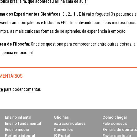
ólica brasileira, que aconteceu ali, na sala de aula.
ma dos Experimentos Científicos
: 3… 2… 1… E lá vai o foguete! Os pequenos 
esentaram com jalecos e todos os EPIs. Incentivando com seus microscópios
entos, as mais curiosas formas de se aprender, da experiência à emoção.
eu de Filosofia
: Onde se questiona para compreender, entre outras coisas, a
eligência emocional.
MENTÁRIOS
re
para poder comentar.
Ensino infantil
Oficinas
Como chegar
Ensino fundamental
extracurriculares
Fale conosco
Ensino médio
Convênios
E-mails de contat
Período integral
® Portal
Enviar currículo