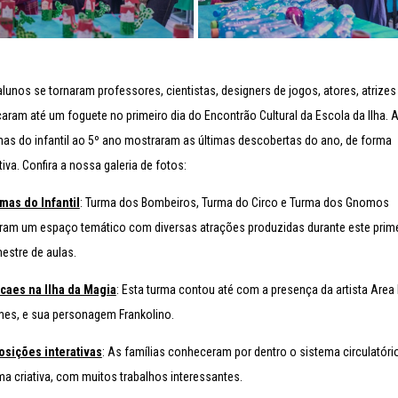
alunos se tornaram professores, cientistas, designers de jogos, atores, atrizes
çaram até um foguete no primeiro dia do Encontrão Cultural da Escola da Ilha. 
mas do infantil ao 5º ano mostraram as últimas descobertas do ano, de forma
tiva. Confira a nossa galeria de fotos:
mas do Infantil
: Turma dos Bombeiros, Turma do Circo e Turma dos Gnomos
aram um espaço temático com diversas atrações produzidas durante este prim
estre de aulas.
caes na Ilha da Magia
: Esta turma contou até com a presença da artista Area 
es, e sua personagem Frankolino.
osições interativas
: As famílias conheceram por dentro o sistema circulatório
ma criativa, com muitos trabalhos interessantes.