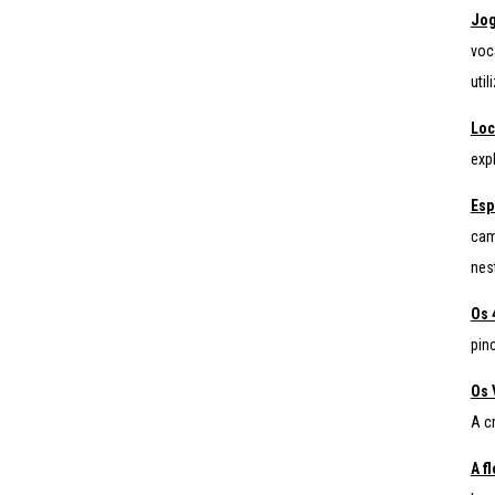
Jog
voc
uti
Loc
exp
Esp
cam
nes
Os 
pin
Os 
A cr
A f