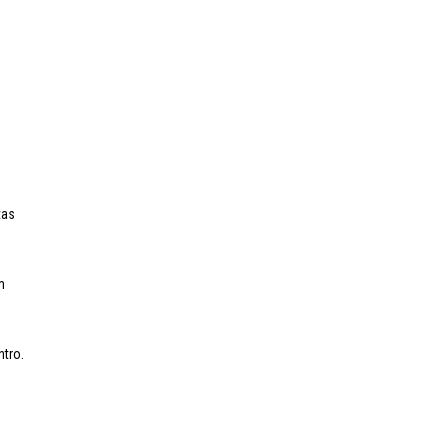
tas
m
tro.