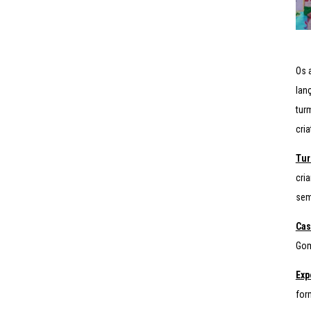
Os 
lan
tur
cria
Tur
cri
sem
Cas
Gom
Exp
for