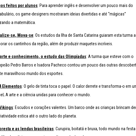
os feitos por alunos
: Para aprender inglês e desenvolver um pouco mais do
abulário, os game-designers mostraram ideias divertidas e até “mágicas”
lizando a matemática.
alize-se, Mova-se
: Os estudos da Ilha de Santa Catarina guiaram esta turma a
lorar os cantinhos da região, além de produzir maquetes incríveis.
orte e conhecimento, o estudo das Olimpíadas
: A turma que esteve com o
peão Pedro Barros e Isadora Pacheco contou um pouco das outras descober
te maravilhoso mundo dos esportes.
4 Elementos
: O gelo de tinta toca o papel. O calor derrete e transforma-o em u
cel; A arte e a ciência unidas para conhecer o mundo.
Vikings
: Escudos e corações valentes. Um barco onde as crianças brincam den
iatividade estica até o outro lado do planeta.
loresta e as lendas brasileiras
: Curupira, boitatá e bruxa, todo mundo na festa