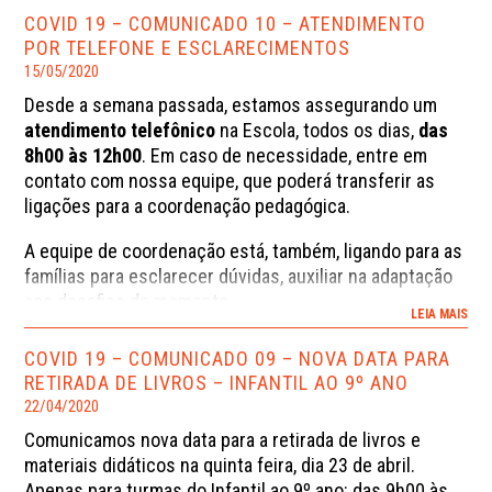
Nossa equipe continua à sua disposição para
COVID 19 – COMUNICADO 10 – ATENDIMENTO
esclarece-los (atendimento telefônico, das 8h00 às
POR TELEFONE E ESCLARECIMENTOS
12h00, ou por e-mail).
15/05/2020
Desde a semana passada, estamos assegurando um
atendimento telefônico
na Escola, todos os dias,
das
8h00 às 12h00
. Em caso de necessidade, entre em
contato com nossa equipe, que poderá transferir as
ligações para a coordenação pedagógica.
A equipe de coordenação está, também, ligando para as
famílias para esclarecer dúvidas, auxiliar na adaptação
aos desafios do momento.
LEIA MAIS
Como a maioria dos pais, vocês devem ter dúvidas a
COVID 19 – COMUNICADO 09 – NOVA DATA PARA
respeito dos estudos em casa, do calendário escolar,
RETIRADA DE LIVROS – INFANTIL AO 9º ANO
da avaliação dos alunos, etc.
Neste link – para
22/04/2020
usuários logados no portal -, apresentamos um
Comunicamos nova data para a retirada de livros e
documento detalhado
com informações básicas sobre
materiais didáticos na quinta feira, dia 23 de abril.
estes assuntos.
Apenas para turmas do Infantil ao 9º ano: das 9h00 às