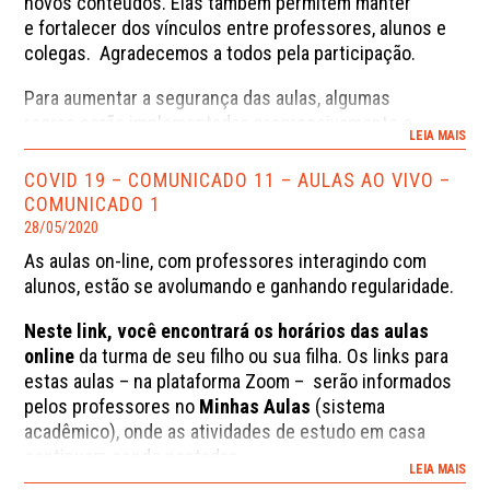
novos conteúdos. Elas também permitem manter
de julho;
e fortalecer dos vínculos entre professores, alunos e
– retomaremos as aulas ao vivo entre 27 e 31 de julho;
colegas. Agradecemos a todos pela participação.
– estamos nos preparando para a retomada das aulas
presenciais dia 03 de agosto;
Para aumentar a segurança das aulas, algumas
regras serão implementadas progressivamente e
LEIA MAIS
comunicadas aos alunos previamente. Informamos que:
criamos, no
Minhas Aulas
(sistema
ACADÊMICO
),
COVID 19 – COMUNICADO 11 – AULAS AO VIVO –
um quadro de avisos onde você encontrará
COMUNICADO 1
o
calendário das aulas;
acompanhe, ali, os
28/05/2020
comunicados sobre as nossas atividades;
As aulas on-line, com professores interagindo com
neste link, você também encontrará os horários
alunos, estão se avolumando e ganhando regularidade.
das aulas online
da turma de seu filho ou sua filha;
os links das aulas são comunicadas pelos
Neste link, você encontrará os horários das aulas
professores no
Minhas Aulas
;
online
da turma de seu filho ou sua filha. Os links para
as atividades solicitadas pelos professores
estas aulas – na plataforma Zoom – serão informados
no Minhas Aulas continuam, com a sua
pelos professores no
Minhas Aulas
(sistema
sequência, materiais para estudo, tarefas ou provas;.
acadêmico), onde as atividades de estudo em casa
continuam sendo postadas.
LEIA MAIS