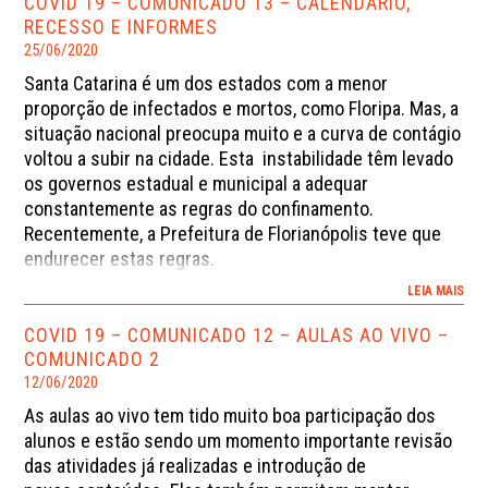
COVID 19 – COMUNICADO 13 – CALENDÁRIO,
Lembramos que
neste comunicado
, enviado há alguns
RECESSO E INFORMES
dias, você encontra informações detalhadas sobre
25/06/2020
vários assuntos de seu interesse.
A sua leitura é
Santa Catarina é um dos estados com a menor
muito importante.
proporção de infectados e mortos, como Floripa. Mas, a
situação nacional preocupa muito e a curva de contágio
voltou a subir na cidade. Esta instabilidade têm levado
os governos estadual e municipal a adequar
constantemente as regras do confinamento.
Recentemente, a Prefeitura de Florianópolis teve que
endurecer estas regras.
LEIA MAIS
Continua em vigor o decreto estadual que suspende as
aulas presenciais até 02 de agosto.
COVID 19 – COMUNICADO 12 – AULAS AO VIVO –
COMUNICADO 2
Trabalhando com a hipótese de que estas medidas
12/06/2020
serão mantidas, elaboramos um novo calendário de
As aulas ao vivo tem tido muito boa participação dos
atividades que resumimos aqui:
alunos e estão sendo um momento importante revisão
das atividades já realizadas e introdução de
– realizaremos uma semana de recesso entre 18 e 26